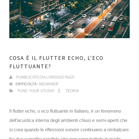
COSA È IL FLUTTER ECHO, L'ECO
FLUTTUANTE?
PUBBLICATO DA
LORENZO RIZZI
DIFFICOLTÀ:
BEGINNER
TUNE YOUR STUDIO
TEORIA
Il flutter echo, o eco fluttuante in Italiano, è un fenomeno
dell’acustica interna degli ambienti chiusi e semi-aperti che
si crea quando le riflessioni sonore continuano a rimbalzare
fra due superfici parallele che non sono trattate in modo