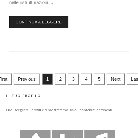
nelle ristrutturazioni ...
CONTINUA A LEGGERE
First
Previous
1
2
3
4
5
Next
Las
IL TUO PROFILO
Puoi scegliere i profili e ti mostreremo solo i contenuti pertinenti