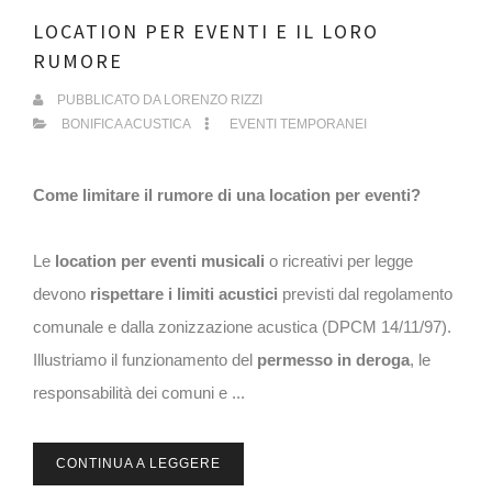
LOCATION PER EVENTI E IL LORO
RUMORE
PUBBLICATO DA
LORENZO RIZZI
BONIFICA ACUSTICA
EVENTI TEMPORANEI
Come limitare il rumore di una location per eventi?
Le
location per eventi musicali
o ricreativi per legge
devono
rispettare i limiti acustici
previsti dal regolamento
comunale e dalla zonizzazione acustica (DPCM 14/11/97).
Illustriamo il funzionamento del
permesso in deroga
, le
responsabilità dei comuni e ...
CONTINUA A LEGGERE