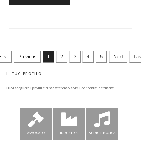
First
Previous
1
2
3
4
5
Next
Las
IL TUO PROFILO
Puoi scegliere i profili e ti mostreremo solo i contenuti pertinenti
AVVOCATO
INDUSTRIA
AUDIO E MUSICA