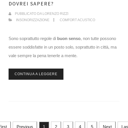
DOVREI SAPERE?
PUBBLICATO DA
LORENZO RIZZI
INSONORIZZAZIONE
COMFORT ACUSTICO
Sono soprattutto regole di
buon senso
, non tutte possono
essere soddisfatte in un posto solo, soprattutto in città, ma
vale sempre la pena tenerle a mente.
CONTINUA A LEGGERE
First
Previous
1
2
3
4
5
Next
Las