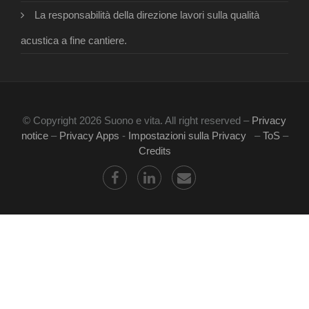
La responsabilità della direzione lavori sulla qualità
acustica a fine cantiere.
© Copyright 2026 Suono e vita. All right reserved –
Privacy
notice
–
Privacy Apps
-
Impostazioni sulla Privacy
–
ToS
–
Credits