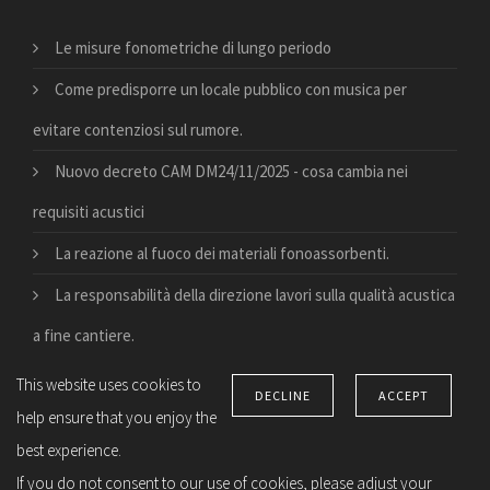
Le misure fonometriche di lungo periodo
Come predisporre un locale pubblico con musica per
evitare contenziosi sul rumore.
Nuovo decreto CAM DM24/11/2025 - cosa cambia nei
requisiti acustici
La reazione al fuoco dei materiali fonoassorbenti.
La responsabilità della direzione lavori sulla qualità acustica
a fine cantiere.
This website uses cookies to
DECLINE
ACCEPT
help ensure that you enjoy the
best experience.
© Copyright 2026 Suono e vita. All right reserved –
Privacy
If you do not consent to our use of cookies, please adjust your
notice
–
Privacy Apps
-
Privacy Settings
–
ToS
–
Credits