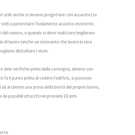
io è utile anche si devono progettare con accuratezza
 volti a potenziare l’isolamento acustico esistente.
i dal rumore, o quando si deve realizzare/migliorare
o di lavoro (anche un ristorante che lavora la sera
vogliono disturbare i vicini.
re dele verifiche prima della consegna, almeno con
i fa il punto prima di cedere l'edificio, si possono
 da al cliente una prova della bontà del proprio lavoro,
da possibili attacchi nei prossimi 10 anni.
esta.