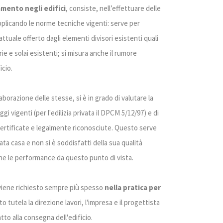
amento negli edifici
, consiste, nell’effettuare delle
applicando le norme tecniche vigenti: serve per
attuale offerto dagli elementi divisori esistenti quali
rie e solai esistenti; si misura anche il rumore
icio.
aborazione delle stesse, si è in grado di valutare la
gi vigenti (per l'edilizia privata il DPCM 5/12/97) e di
 certificate e legalmente riconosciute. Questo serve
a casa e non si è soddisfatti della sua qualità
arne le performance da questo punto di vista.
 viene richiesto sempre più spesso
nella pratica per
tto tutela la direzione lavori, l'impresa e il progettista
tto alla consegna dell'edificio.