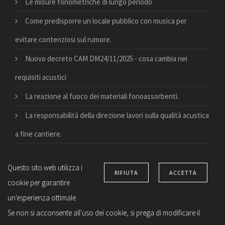
Le misure fonometriche di lungo periodo
Come predisporre un locale pubblico con musica per
evitare contenziosi sul rumore.
Nuovo decreto CAM DM24/11/2025 - cosa cambia nei
requisiti acustici
La reazione al fuoco dei materiali fonoassorbenti.
La responsabilità della direzione lavori sulla qualità acustica
a fine cantiere.
Questo sito web utilizza i
RIFIUTA
ACCETTA
cookie per garantire
© Copyright 2026 Suono e vita. All right reserved –
Privacy
un'esperienza ottimale.
notice
–
Privacy Apps
-
Impostazioni sulla Privacy
–
ToS
–
Se non si acconsente all'uso dei cookie, si prega di modificare il
Credits