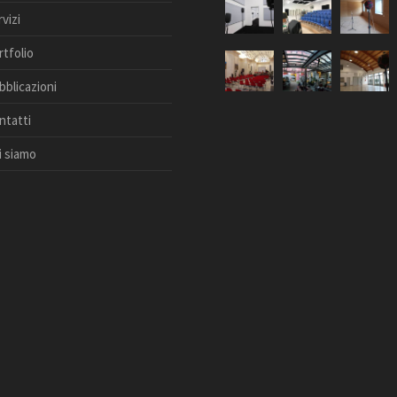
vizi
rtfolio
bblicazioni
ntatti
i siamo