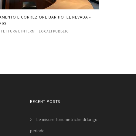
ENTO E CORREZIONE BAR HOTEL NEVADA -
OPERE DI INSONOR
O
SRL
TTURA E INTERNI | LOCALI PUBBLICI
LOCALI PUBBLICI | I
RECENT POSTS
Le misure fonometriche di lungo
periodo