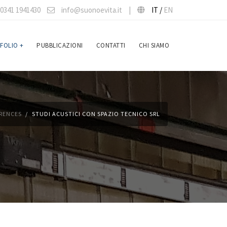
0341 1941430
info@suonoevita.it
|
IT /
EN
FOLIO
+
PUBBLICAZIONI
CONTATTI
CHI SIAMO
RENCES
STUDI ACUSTICI CON SPAZIO TECNICO SRL