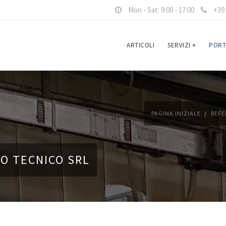
Mon - Sat: 9:00 - 17:00
+39 
ARTICOLI
SERVIZI
+
PORT
PAGINA INIZIALE
REFE
IO TECNICO SRL