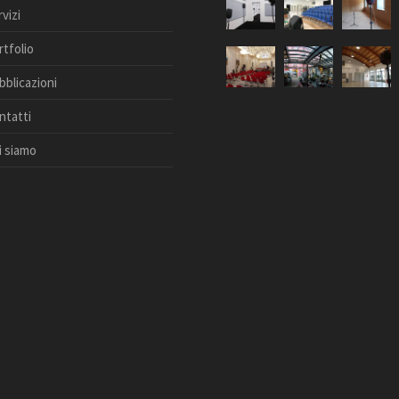
vizi
rtfolio
bblicazioni
ntatti
i siamo