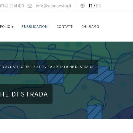
0341 1941430
info@suonoevita.it
|
IT /
EN
FOLIO
+
PUBBLICAZIONI
CONTATTI
CHI SIAMO
TO ACUSTICO DELLE ATTIVITÀ ARTISTICHE DI STRADA
CHE DI STRADA