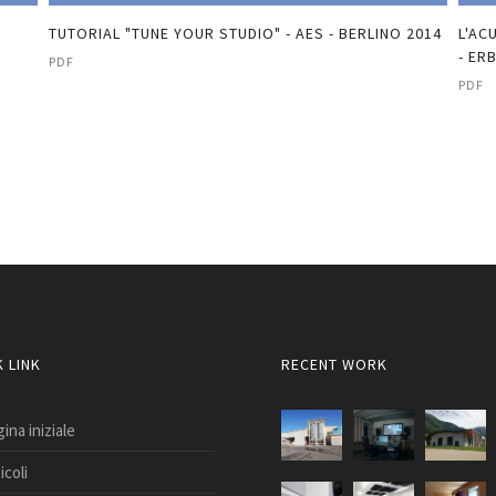
TUTORIAL "TUNE YOUR STUDIO" - AES - BERLINO 2014
L'AC
- ER
PDF
PDF
 LINK
RECENT WORK
ina iniziale
icoli