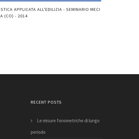
USTICA APPLICATA ALL'EDILIZIA - SEMINARIO MECI
IMPATTO ACUSTI
BA (CO) - 2014
2014
PDF
RECENT POSTS
Le misure fonometriche di lungo
periodo