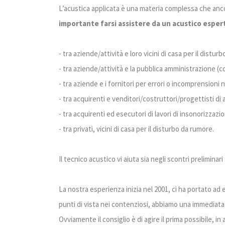
L’acustica applicata è una materia complessa che anc
importante farsi assistere da un acustico esper
- tra aziende/attività e loro vicini di casa per il distur
- tra aziende/attività e la pubblica amministrazione 
- tra aziende e i fornitori per errori o incomprensioni 
- tra acquirenti e venditori/costruttori/progettisti d
- tra acquirenti ed esecutori di lavori di insonorizzazi
- tra privati, vicini di casa per il disturbo da rumore.
Il tecnico acustico vi aiuta sia negli scontri prelimina
La nostra esperienza inizia nel 2001, ci ha portato ad 
punti di vista nei contenziosi, abbiamo una immediata v
Ovviamente il consiglio è di agire il prima possibile, i