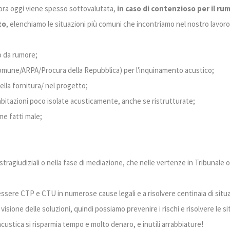
ora oggi viene spesso sottovalutata,
in caso di contenzioso per il ru
to
, elenchiamo le situazioni più comuni che incontriamo nel nostro lavoro 
bo da rumore;
(comune/ARPA/Procura della Repubblica) per l'inquinamento acustico;
nella fornitura/ nel progetto;
i abitazioni poco isolate acusticamente, anche se ristrutturate;
one fatti male;
ri stragiudiziali o nella fase di mediazione, che nelle vertenze in Tribunale
essere CTP e CTU in numerose cause legali e a risolvere centinaia di situa
isione delle soluzioni, quindi possiamo prevenire i rischi e risolvere le s
n acustica si risparmia tempo e molto denaro, e inutili arrabbiature!