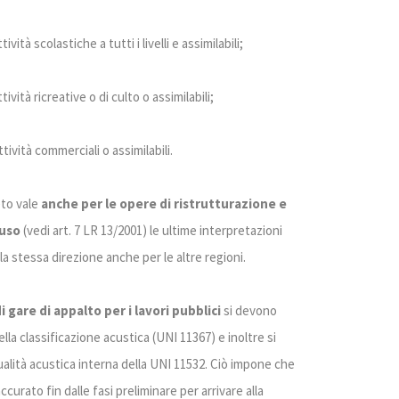
tività scolastiche a tutti i livelli e assimilabili;
ttività ricreative o di culto o assimilabili;
ttività commerciali o assimilabili.
eto vale
anche per le opere di ristrutturazione e
'uso
(vedi art. 7 LR 13/2001) le ultime interpretazioni
a stessa direzione anche per le altre regioni.
i gare di appalto per i lavori pubblici
si devono
della classificazione acustica (UNI 11367) e inoltre si
qualità acustica interna della UNI 11532. Ciò impone che
curato fin dalle fasi preliminare per arrivare alla