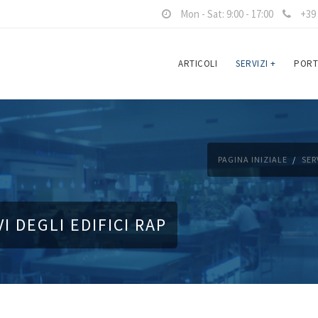
Mon - Sat: 9:00 - 17:00
+39 
ARTICOLI
SERVIZI
+
PORT
PAGINA INIZIALE
SER
I DEGLI EDIFICI RAP