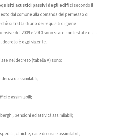
quisiti acustici passivi degli edifici
secondo il
iesto dal comune alla domanda del permesso di
chè si tratta di uno dei requisiti d'igiene
pensive del 2009 e 2010 sono state contestate dalla
il decreto è oggi vigente.
late nel decreto (tabella A) sono:
sidenza o assimilabili;
fici e assimilabili;
alberghi, pensioni ed attività assimilabili;
ospedali, cliniche, case di cura e assimilabili;